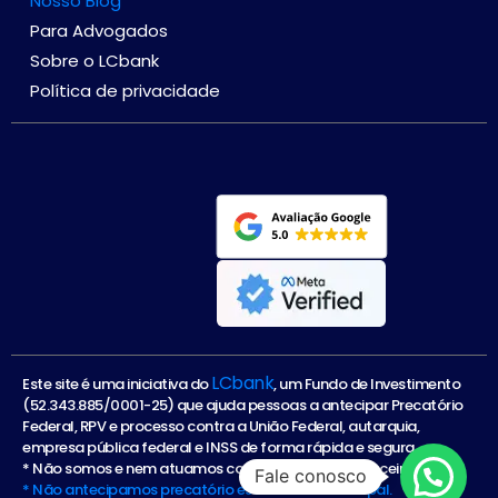
Nosso Blog
Para Advogados
Sobre o LCbank
Política de privacidade
LCbank
Este site é uma iniciativa do
, um Fundo de Investimento
(52.343.885/0001-25) que ajuda pessoas a antecipar Precatório
Federal, RPV e processo contra a União Federal, autarquia,
empresa pública federal e INSS de forma rápida e segura.
* Não somos e nem atuamos como instituição financeira.
Fale conosco
* Não antecipamos precatório estadual ou municipal.