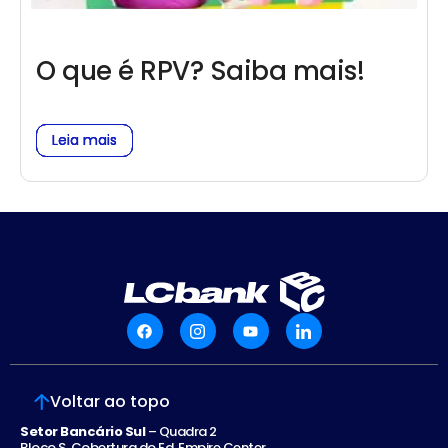
O que é RPV? Saiba mais!
Leia mais
Leia mais
Leia mais
Voltar ao topo
Setor Bancário Sul
– Quadra 2
Bloco S Cobertura do Ed. Empire Center